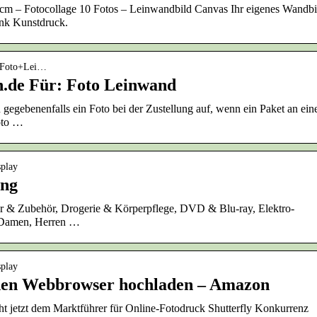
cm – Fotocollage 10 Fotos – Leinwandbild Canvas Ihr eigenes Wandbi
enk Kunstdruck.
k=Foto+Lei…
.de Für: Foto Leinwand
egebenenfalls ein Foto bei der Zustellung auf, wenn ein Paket an ei
foto …
splay
ung
 & Zubehör, Drogerie & Körperpflege, DVD & Blu-ray, Elektro-
, Damen, Herren …
splay
inen Webbrowser hochladen – Amazon
 jetzt dem Marktführer für Online-Fotodruck Shutterfly Konkurrenz