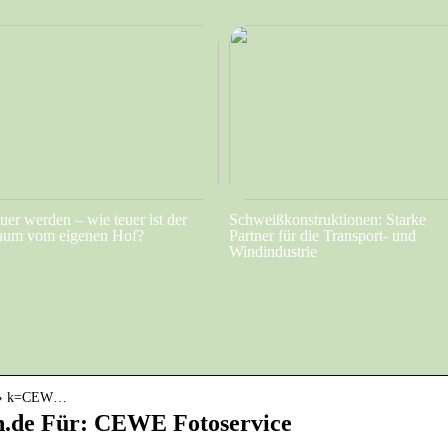
uer werden – wie teuer ist der
Schweißkonstruktionen: Starke
aum vom eigenen Hof?
Partner für die Transport- und
Windindustrie
ce › k=CEW…
n.de Für: CEWE Fotoservice