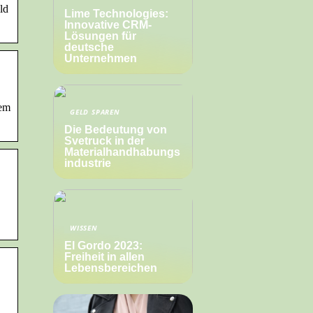
ld
Lime Technologies:
Innovative CRM-
Lösungen für
deutsche
Unternehmen
nem
GELD SPAREN
Die Bedeutung von
Svetruck in der
Materialhandhabungs
industrie
WISSEN
El Gordo 2023:
Freiheit in allen
Lebensbereichen