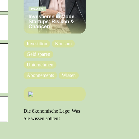
WISSEN
Investieren in Mode-
Startups: Risiken &
Chancen
Investition
Konsum
Geld sparen
Unternehmen
Abonnements
Wissen
Die ökonomische Lage: Was
Sie wissen sollten!