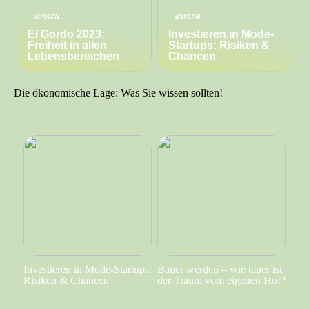
WISSEN
WISSEN
El Gordo 2023:
Investieren in Mode-
Freiheit in allen
Startups: Risiken &
Lebensbereichen
Chancen
Die ökonomische Lage: Was Sie wissen sollten!
Investieren in Mode-Startups:
Bauer werden – wie teuer ist
Risiken & Chancen
der Traum vom eigenen Hof?