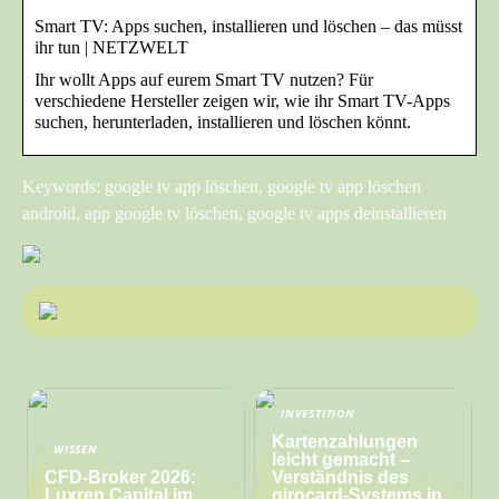
Smart TV: Apps suchen, installieren und löschen – das müsst
ihr tun | NETZWELT
Ihr wollt Apps auf eurem Smart TV nutzen? Für
verschiedene Hersteller zeigen wir, wie ihr Smart TV-Apps
suchen, herunterladen, installieren und löschen könnt.
Keywords: google tv app löschen, google tv app löschen
android, app google tv löschen, google tv apps deinstallieren
INVESTITION
Kartenzahlungen
WISSEN
leicht gemacht –
CFD-Broker 2026:
Verständnis des
Luxren Capital im
girocard-Systems in