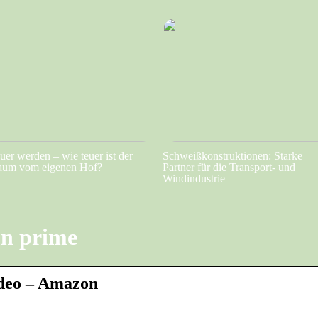
uer werden – wie teuer ist der
Schweißkonstruktionen: Starke
aum vom eigenen Hof?
Partner für die Transport- und
Windindustrie
on prime
ideo – Amazon