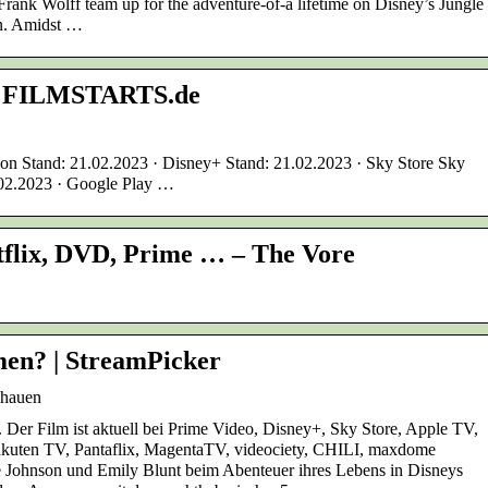
rank Wolff team up for the adventure-of-a lifetime on Disney’s Jungle
on. Amidst …
 – FILMSTARTS.de
on Stand: 21.02.2023 · Disney+ Stand: 21.02.2023 · Sky Store Sky
.02.2023 · Google Play …
tflix, DVD, Prime … – The Vore
men? | StreamPicker
chauen
n. Der Film ist aktuell bei Prime Video, Disney+, Sky Store, Apple TV,
Rakuten TV, Pantaflix, MagentaTV, videociety, CHILI, maxdome
ne Johnson und Emily Blunt beim Abenteuer ihres Lebens in Disneys