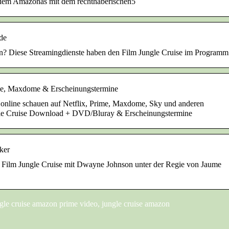
f dem Amazonas mit dem rechthaberischen5
de
en? Diese Streamingdienste haben den Film Jungle Cruise im Programm
ime, Maxdome & Erscheinungstermine
e online schauen auf Netflix, Prime, Maxdome, Sky und anderen
gle Cruise Download + DVD/Bluray & Erscheinungstermine
ker
n Film Jungle Cruise mit Dwayne Johnson unter der Regie von Jaume
gle cruise amazon prime video, jungle cruise amazon