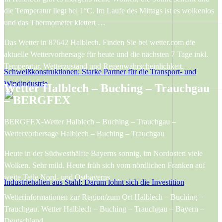
die Temperatur liegt bei 1°C. Im Laufe des Mittags ist es wolkenlos
und das Thermometer klettert …
Das Wetter in 87642 Halblech. Finden Sie bei wetter.com die
aktuelle Wettervorhersage für heute und die nächsten 7 Tage inkl.
Temperatur, Wetterzustand und Regenwahrscheinlichkeit.
Schweißkonstruktionen: Starke Partner für die Transport- und
Windindustrie
Wetter Halblech – Buching – Trauchgau
– BERGFEX
BERGFEX-Wetter Halblech – Buching – Trauchgau –
Wettervorhersage Halblech – Buching – Trauchgau
Heute in der Südwesthälfte Bayerns sonnig, im Nordosten viele
Wolken. Sehr mild. Heute früh sich vom nördlichen Franken auf
weite Teile Nord- und Ostbayerns …
Industriehallen aus Stahl: Darum lohnt sich die Investition
Wetterinformationen zur Region/zum Ort Halblech – Buching –
Trauchgau. Wetter Halblech – Buching – Trauchgau – Bayern –
Deutschland.