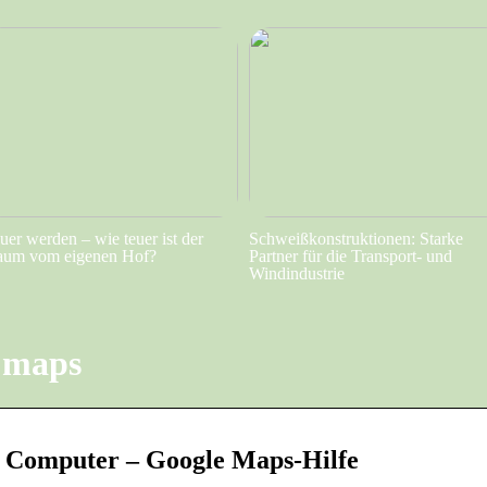
uer werden – wie teuer ist der
Schweißkonstruktionen: Starke
aum vom eigenen Hof?
Partner für die Transport- und
Windindustrie
 maps
 Computer – Google Maps-Hilfe