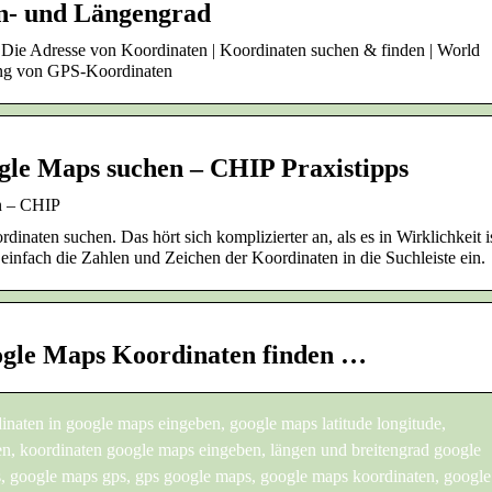
n- und Längengrad
Die Adresse von Koordinaten | Koordinaten suchen & finden | World
ng von GPS-Koordinaten
gle Maps suchen – CHIP Praxistipps
n – CHIP
aten suchen. Das hört sich komplizierter an, als es in Wirklichkeit is
 einfach die Zahlen und Zeichen der Koordinaten in die Suchleiste ein.
gle Maps Koordinaten finden …
naten in google maps eingeben, google maps latitude longitude,
en, koordinaten google maps eingeben, längen und breitengrad google
, google maps gps, gps google maps, google maps koordinaten, google