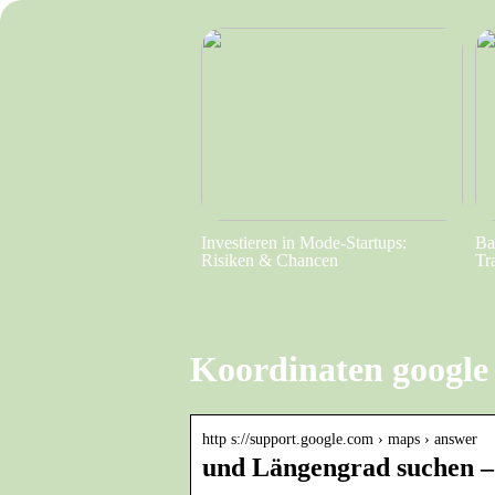
Investieren in Mode-Startups:
Ba
Risiken & Chancen
Tr
Koordinaten google
http s://support.google.com › maps › answer
und Längengrad suchen –