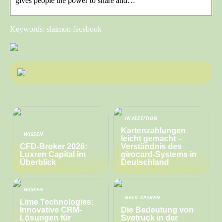
gives people the power to share and…
Keywords: slaimon facebook
INVESTITION
Kartenzahlungen
WISSEN
leicht gemacht –
CFD-Broker 2026:
Verständnis des
Luxren Capital im
girocard-Systems in
Überblick
Deutschland
WISSEN
GELD SPAREN
Lime Technologies:
Innovative CRM-
Die Bedeutung von
Lösungen für
Svetruck in der