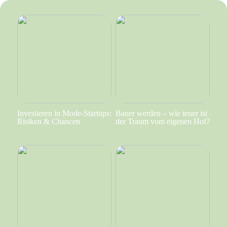
Investieren in Mode-Startups:
Bauer werden – wie teuer ist
Risiken & Chancen
der Traum vom eigenen Hof?