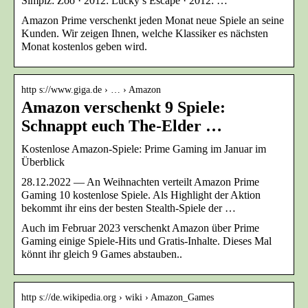
Simplz: Zoo · 2012: Lucky’s Escape · 2012: …
Amazon Prime verschenkt jeden Monat neue Spiele an seine
Kunden. Wir zeigen Ihnen, welche Klassiker es nächsten
Monat kostenlos geben wird.
http s://www.giga.de › … › Amazon
Amazon verschenkt 9 Spiele:
Schnappt euch The-Elder …
Kostenlose Amazon-Spiele: Prime Gaming im Januar im
Überblick
28.12.2022 — An Weihnachten verteilt Amazon Prime
Gaming 10 kostenlose Spiele. Als Highlight der Aktion
bekommt ihr eins der besten Stealth-Spiele der …
Auch im Februar 2023 verschenkt Amazon über Prime
Gaming einige Spiele-Hits und Gratis-Inhalte. Dieses Mal
könnt ihr gleich 9 Games abstauben..
http s://de.wikipedia.org › wiki › Amazon_Games