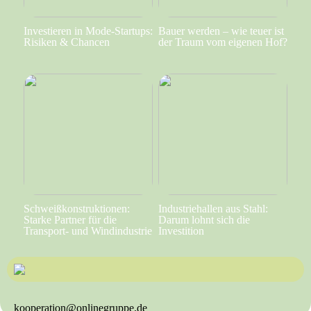
Investieren in Mode-Startups:
Bauer werden – wie teuer ist
Risiken & Chancen
der Traum vom eigenen Hof?
Schweißkonstruktionen:
Industriehallen aus Stahl:
Starke Partner für die
Darum lohnt sich die
Transport- und Windindustrie
Investition
kooperation@onlinegruppe.de