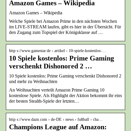
Amazon Games – Wikipedia
Amazon Games – Wikipedia
Welche Spiele bei Amazon Prime in den nächsten Wochen
im LIVE-STREAM laufen, gibt es hier in der Übersicht. Für
den Zugang zum Topspiel der Königsklasse auf …
http s://www.gamestar.de › artikel › 10-spiele-kostenlos-…
10 Spiele kostenlos: Prime Gaming
verschenkt Dishonored 2 …
10 Spiele kostenlos: Prime Gaming verschenkt Dishonored 2
und mehr zu Weihnachten
An Weihnachten verteilt Amazon Prime Gaming 10
kostenlose Spiele. Als Highlight der Aktion bekommt ihr eins
der besten Stealth-Spiele der letzten…
http s://www.dazn.com › de-DE › news › fußball › cha…
Champions League auf Amazon: