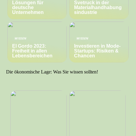
Lösungen für
Svetruck in der
deutsche
Materialhandhabung
Unternehmen
sindustrie
WISSEN
WISSEN
El Gordo 2023:
Investieren in Mode-
Freiheit in allen
Startups: Risiken &
Lebensbereichen
Chancen
Die ökonomische Lage: Was Sie wissen sollten!