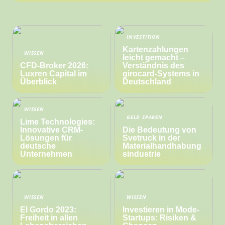
INVESTITION
Kartenzahlungen
WISSEN
leicht gemacht –
CFD-Broker 2026:
Verständnis des
Luxren Capital im
girocard-Systems in
Überblick
Deutschland
WISSEN
GELD SPAREN
Lime Technologies:
Innovative CRM-
Die Bedeutung von
Lösungen für
Svetruck in der
deutsche
Materialhandhabung
Unternehmen
sindustrie
WISSEN
WISSEN
El Gordo 2023:
Investieren in Mode-
Freiheit in allen
Startups: Risiken &