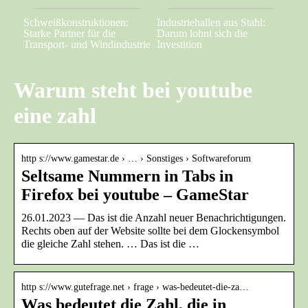
Schweißkonstruktionen:
Industriehallen aus Stahl:
Starke Partner für die
Darum lohnt sich die
Transport- und Windindustrie
Investition
Warum steht bei youtube
eine zahl
http s://www.gamestar.de › … › Sonstiges › Softwareforum
Seltsame Nummern in Tabs in
Firefox bei youtube – GameStar
26.01.2023 — Das ist die Anzahl neuer Benachrichtigungen.
Rechts oben auf der Website sollte bei dem Glockensymbol
die gleiche Zahl stehen. … Das ist die …
http s://www.gutefrage.net › frage › was-bedeutet-die-za…
Was bedeutet die Zahl, die in