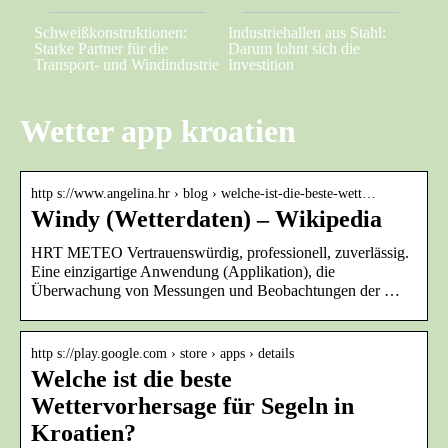
Schweißkonstruktionen:
Industriehallen aus Stahl:
Starke Partner für die
Darum lohnt sich die
Transport- und Windindustrie
Investition
Wetter app kroatien
http s://www.angelina.hr › blog › welche-ist-die-beste-wett…
Windy (Wetterdaten) – Wikipedia
HRT METEO Vertrauenswürdig, professionell, zuverlässig.
Eine einzigartige Anwendung (Applikation), die
Überwachung von Messungen und Beobachtungen der …
http s://play.google.com › store › apps › details
Welche ist die beste
Wettervorhersage für Segeln in
Kroatien?