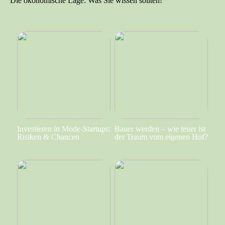
Die ökonomische Lage: Was Sie wissen sollten!
Investieren in Mode-Startups:
Bauer werden – wie teuer ist
Risiken & Chancen
der Traum vom eigenen Hof?