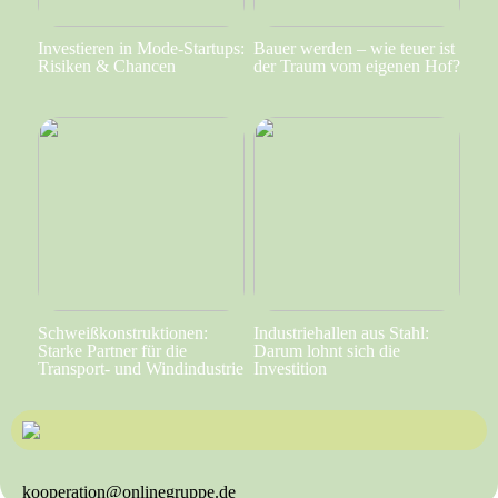
Investieren in Mode-Startups:
Bauer werden – wie teuer ist
Risiken & Chancen
der Traum vom eigenen Hof?
Schweißkonstruktionen:
Industriehallen aus Stahl:
Starke Partner für die
Darum lohnt sich die
Transport- und Windindustrie
Investition
kooperation@onlinegruppe.de