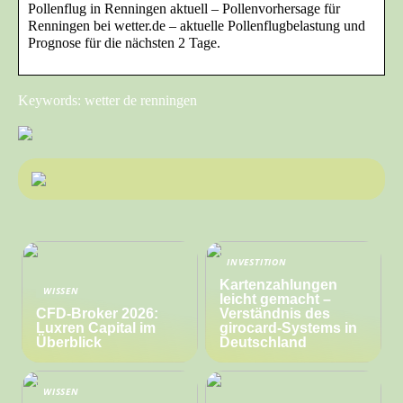
Pollenflug in Renningen aktuell – Pollenvorhersage für
Renningen bei wetter.de – aktuelle Pollenflugbelastung und
Prognose für die nächsten 2 Tage.
Keywords: wetter de renningen
INVESTITION
Kartenzahlungen
WISSEN
leicht gemacht –
CFD-Broker 2026:
Verständnis des
Luxren Capital im
girocard-Systems in
Überblick
Deutschland
WISSEN