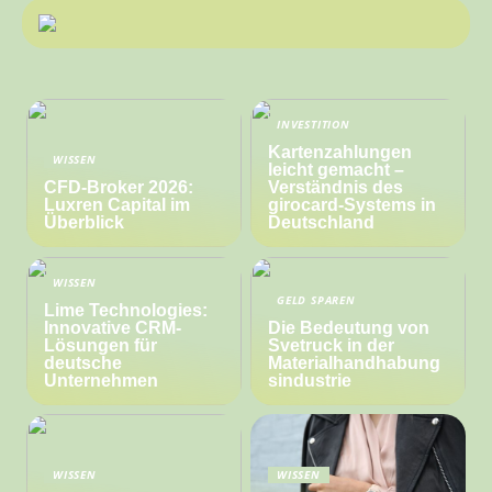
INVESTITION
Kartenzahlungen
WISSEN
leicht gemacht –
CFD-Broker 2026:
Verständnis des
Luxren Capital im
girocard-Systems in
Überblick
Deutschland
WISSEN
GELD SPAREN
Lime Technologies:
Innovative CRM-
Die Bedeutung von
Lösungen für
Svetruck in der
deutsche
Materialhandhabung
Unternehmen
sindustrie
WISSEN
WISSEN