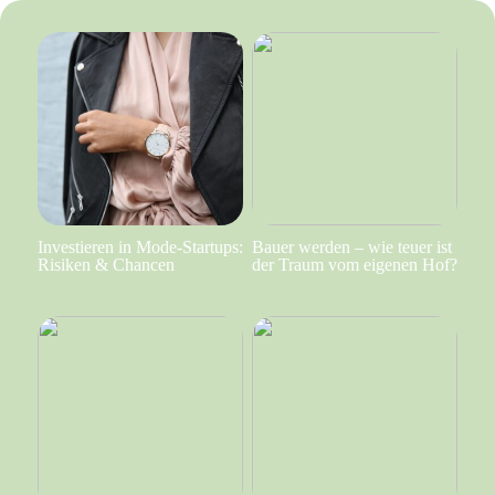
Investieren in Mode-Startups:
Bauer werden – wie teuer ist
Risiken & Chancen
der Traum vom eigenen Hof?