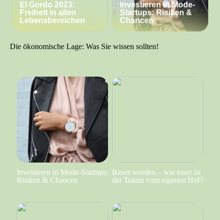
El Gordo 2023:
Investieren in Mode-
Freiheit in allen
Startups: Risiken &
Lebensbereichen
Chancen
Die ökonomische Lage: Was Sie wissen sollten!
Investieren in Mode-Startups:
Bauer werden – wie teuer ist
Risiken & Chancen
der Traum vom eigenen Hof?