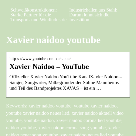
Schweißkonstruktionen:
Industriehallen aus Stahl:
Starke Partner für die
Darum lohnt sich die
Transport- und Windindustrie
Investition
Xavier naidoo youtube
http s://www.youtube.com › channel
Xavier Naidoo – YouTube
Offizieller Xavier Naidoo YouTube KanalXavier Naidoo –
Sänger, Songwriter, Mitbegründer der Söhne Mannheims
und Teil des Bandprojektes XAVAS – ist ein …
Keywords: xavier naidoo youtube, youtube xavier naidoo,
youtube xavier naidoo neues lied, xavier naidoo aktuell video
youtube, youtube naidoo, xavier naidoo corona lied youtube,
naidoo youtube, xavier naidoo corona song youtube, xavier
naidoo neuer song youtube, xavier naidoo neues lied youtube,