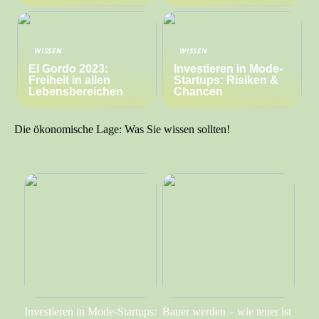
WISSEN
WISSEN
El Gordo 2023:
Investieren in Mode-
Freiheit in allen
Startups: Risiken &
Lebensbereichen
Chancen
Die ökonomische Lage: Was Sie wissen sollten!
Investieren in Mode-Startups:
Bauer werden – wie teuer ist